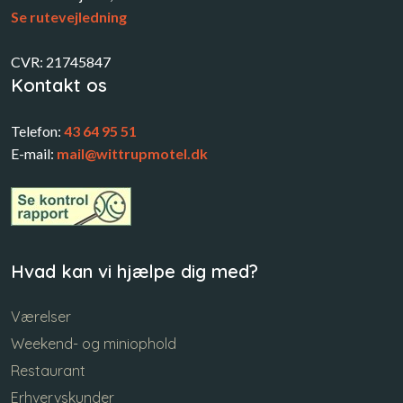
Se rutevejledning
CVR: 21745847
Kontakt os
​Telefon:
43 64 95 51
E-mail:
mail@wittrupmotel.dk
Hvad kan vi hjælpe dig med?
Værelser
Weekend- og miniophold
Restaurant
Erhvervskunder