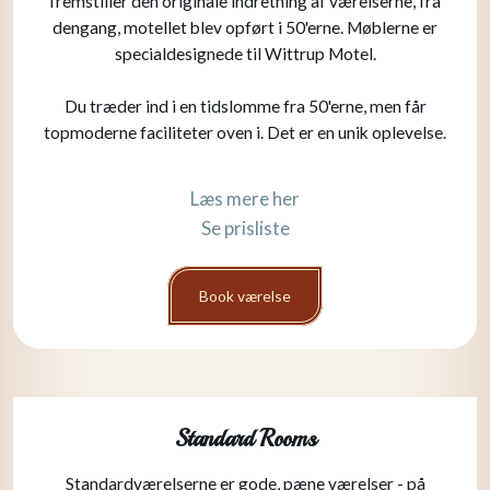
fremstiller den originale indretning af værelserne, fra
dengang, motellet blev opført i 50'erne. Møblerne er
specialdesignede til Wittrup Motel.
Du træder ind i en tidslomme fra 50'erne, men får
topmoderne faciliteter oven i.​​ Det er en unik oplevelse.
Læs mere her​
Se prisliste
Book værelse
Standard Rooms
​Standardværelserne er gode, pæne værelser - på