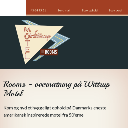
43 64 95 51
Send mail
Book ophold
Book bord
Rooms - overnatning på Wittrup
Motel
Kom og nyd et hyggeligt ophold på Danmarks eneste
amerikansk inspirerede motel fra 50'erne​