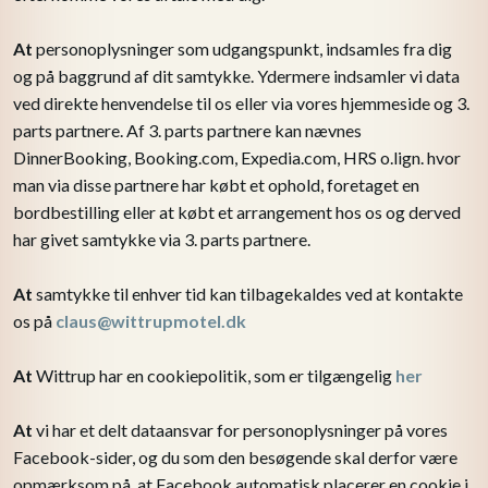
At
personoplysninger som udgangspunkt, indsamles fra dig
og på baggrund af dit samtykke. Ydermere indsamler vi data
ved direkte henvendelse til os eller via vores hjemmeside og 3.
parts partnere. Af 3. parts partnere kan nævnes
DinnerBooking, Booking.com, Expedia.com, HRS o.lign. hvor
man via disse partnere har købt et ophold, foretaget en
bordbestilling eller at købt et arrangement hos os og derved
har givet samtykke via 3. parts partnere.
At
samtykke til enhver tid kan tilbagekaldes ved at kontakte
os på
claus@wittrupmotel.dk
At
Wittrup har en cookiepolitik, som er tilgængelig
her
At
vi har et delt dataansvar for personoplysninger på vores
Facebook-sider, og du som den besøgende skal derfor være
opmærksom på, at Facebook automatisk placerer en cookie i