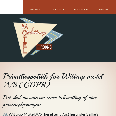
43 64 95 51
Send mail
Book ophold
Book bord
​Privatlivspolitik for Wittrup motel
A/S (GDPR)
Det skal du vide om vores behandling af dine
personoplysninger:
At
Wittrup Motel A/S (herefter vi/os) herunder Sallie's