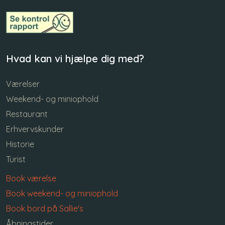
Hvad kan vi hjælpe dig med?
Værelser
Weekend- og miniophold
Restaurant
Erhvervskunder
Historie
Turist
Book værelse
Book weekend- og miniophold
Book bord på Sallie's
Åbningstider