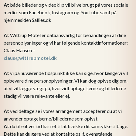
At
både billeder og videoklip vil blive brugt på vores sociale
medier som Facebook, Instagram og YouTube samt på
hjemmesiden Sallies.dk
At
Wittrup Motel er dataansvarlig for behandlingen af dine
personoplysninger og vi har følgende kontaktinformationer:
Claus Hansen –​
claus@wittrupmotel.dk
At
vi på nuværende tidspunkt ikke kan sige, hvor længe vi vil
opbevare dine personoplysninger. Vi kan dog oplyse dig om,
at vi vil lægge vægt på, hvorvidt optagelserne og billederne
stadig vil være relevante eller ej.
At
ved deltagelse i vores arrangement accepterer du at vi
anvender optagelserne/billederne som oplyst.
At
du til enhver tid har ret til at trække dit samtykke tilbage.
Dette kan du gøre ved at kontakte os jf. ovenstående