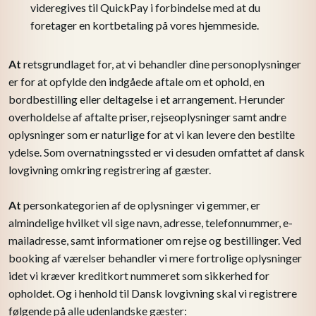
videregives til QuickPay i forbindelse med at du
foretager en kortbetaling på vores hjemmeside.
At
retsgrundlaget for, at vi behandler dine personoplysninger
er for at opfylde den indgåede aftale om et ophold, en
bordbestilling eller deltagelse i et arrangement. Herunder
overholdelse af aftalte priser, rejseoplysninger samt andre
oplysninger som er naturlige for at vi kan levere den bestilte
ydelse. Som overnatningssted er vi desuden omfattet af dansk
lovgivning omkring registrering af gæster.
At
personkategorien af de oplysninger vi gemmer, er
almindelige hvilket vil sige navn, adresse, telefonnummer, e-
mailadresse, samt informationer om rejse og bestillinger. Ved
booking af værelser behandler vi mere fortrolige oplysninger
idet vi kræver kreditkort nummeret som sikkerhed for
opholdet. Og i henhold til Dansk lovgivning skal vi registrere
følgende på alle udenlandske gæster: