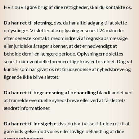
Hvis du vil gøre brug af dine rettigheder, skal du kontakte os. ​
Du har ret til sletning
, dvs. du har altid adgang til at slette
oplysninger. Vi sletter alle oplysninger senest 24 måneder
efter seneste kontakt, medmindre vi af regnskabsmæssige
eller juridiske årsager skønner, at det er nødvendigt at
beholde dem i en længere periode. Oplysningerne slettes
senest, når eventuelle formueretlige krav er forældet. Dog vil
kunder som har givet os ret til udsendelse af nyhedsbreve og
lignende ikke blive slettet.
Du har ret til begrænsning af behandling
blandt andet ved
at framelde eventuelle nyhedsbreve eller ved at få slettet/
ændret informationer.
Du har ret til indsigelse
, dvs. du har i visse tilfælde ret til at
gøre indsigelse mod vores eller lovlige behandling af dine
personoplysninger.