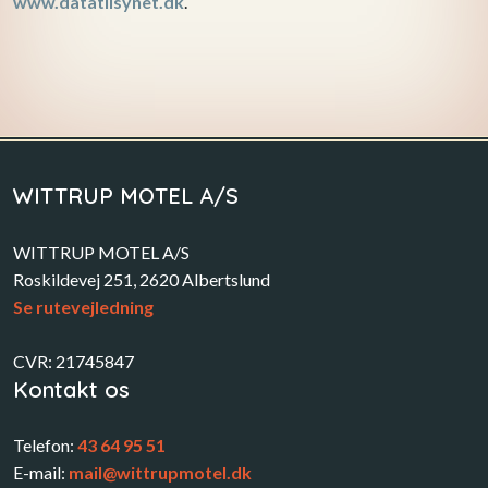
www.datatilsynet.dk
.
WITTRUP MOTEL A/S
WITTRUP MOTEL A/S
Roskildevej 251, 2620 Albertslund
Se rutevejledning
CVR: 21745847
Kontakt os
​Telefon:
43 64 95 51
E-mail:
mail@wittrupmotel.dk